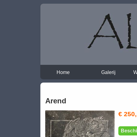
Home
Galerij
W
Arend
€ 250
Beschi