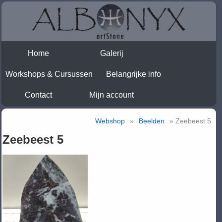
Home
Galerij
Workshops & Cursussen
Belangrijke info
Contact
Mijn account
Webshop
»
Beelden
» Zeebeest 5
Zeebeest 5